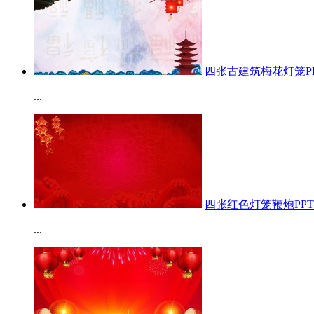
四张古建筑梅花灯笼P
...
四张红色灯笼鞭炮PP
...