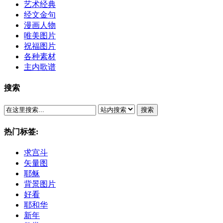
艺术经典
经文金句
漫画人物
唯美图片
祝福图片
各种素材
主内歌谱
搜索
搜索
热门标签:
求宫斗
矢量图
耶稣
背景图片
好看
耶和华
新年