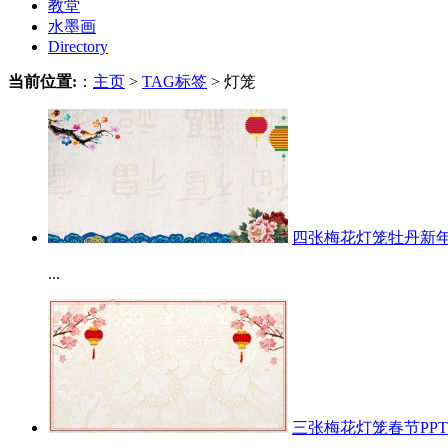
教堂
水墨画
Directory
当前位置:
：
主页
>
TAG标签
> 灯笼
四张梅花灯笼牡丹新年
...
三张梅花灯笼春节PP