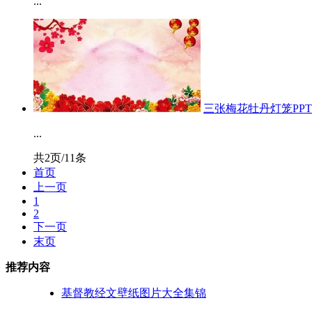
...
三张梅花牡丹灯笼PP
...
共2页/11条
首页
上一页
1
2
下一页
末页
推荐内容
基督教经文壁纸图片大全集锦