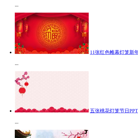
...
11张红色帷幕灯笼新年
...
五张桃花灯笼节日PP
...