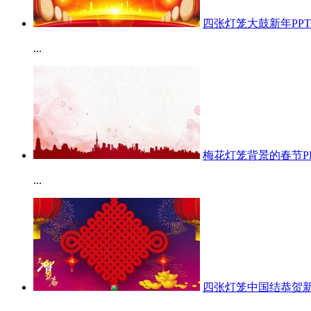
四张灯笼大鼓新年PP
...
梅花灯笼背景的春节P
...
四张灯笼中国结恭贺新