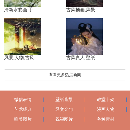
清新水彩画 手
古风插画,风景
风景,人物,古风
古风真人 壁纸
查看更多热点新闻
微信表情
壁纸背景
教堂十架
艺术经典
经文金句
漫画人物
唯美图片
祝福图片
各种素材