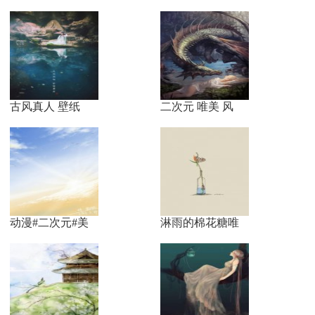
古风真人 壁纸
二次元 唯美 风
动漫#二次元#美
淋雨的棉花糖唯