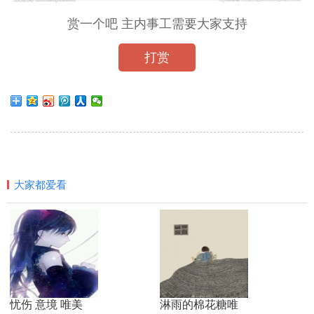
赏一个吧 主内事工需要大家支持
打赏
大家都爱看
忧伤 意境 唯美
淋雨的棉花糖唯