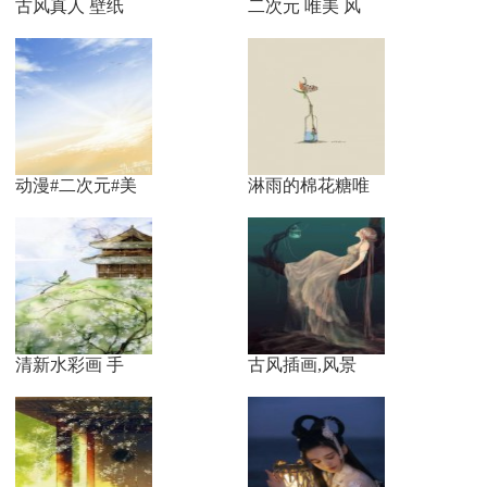
古风真人 壁纸
二次元 唯美 风
动漫#二次元#美
淋雨的棉花糖唯
清新水彩画 手
古风插画,风景