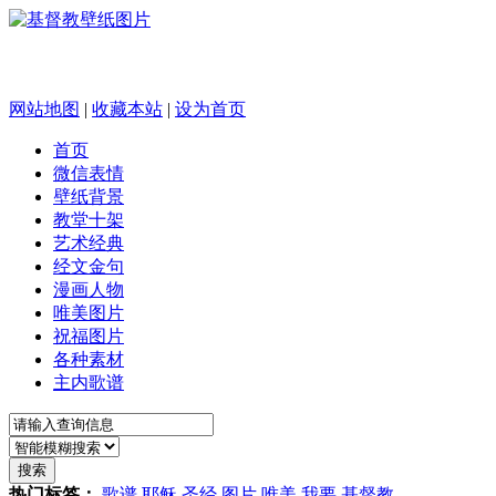
网站地图
|
收藏本站
|
设为首页
首页
微信表情
壁纸背景
教堂十架
艺术经典
经文金句
漫画人物
唯美图片
祝福图片
各种素材
主内歌谱
搜索
热门标签：
歌谱
耶稣
圣经
图片
唯美
我要
基督教