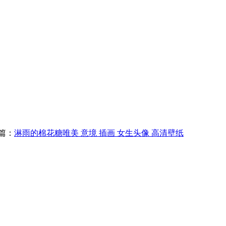
篇：
淋雨的棉花糖唯美 意境 插画 女生头像 高清壁纸