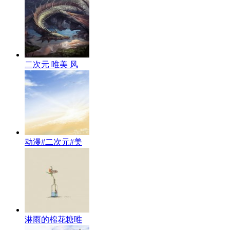
二次元 唯美 风
动漫#二次元#美
淋雨的棉花糖唯