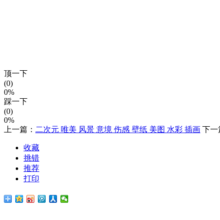
顶一下
(0)
0%
踩一下
(0)
0%
上一篇：
二次元 唯美 风景 意境 伤感 壁纸 美图 水彩 插画
下一
收藏
挑错
推荐
打印