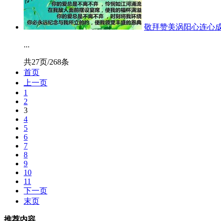
敬拜赞美涡阳心连心
...
共27页/268条
首页
上一页
1
2
3
4
5
6
7
8
9
10
11
下一页
末页
推荐内容