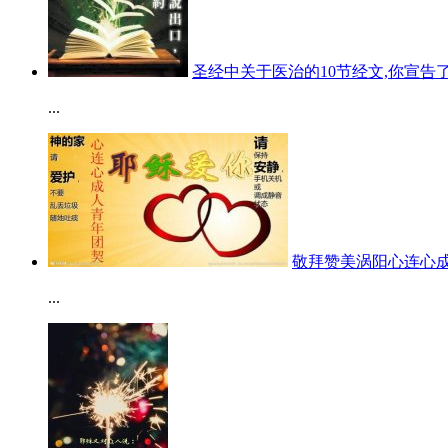
圣经中关于医治的10节经文,你宣告了
...
敬拜赞美涡阳心连心
...