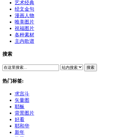
艺术经典
经文金句
漫画人物
唯美图片
祝福图片
各种素材
主内歌谱
搜索
搜索
热门标签:
求宫斗
矢量图
耶稣
背景图片
好看
耶和华
新年